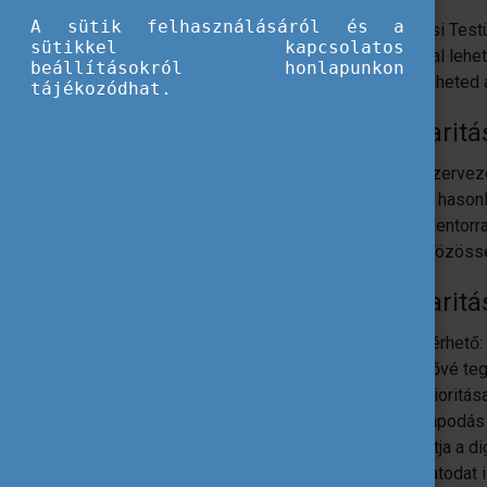
A sütik felhasználásáról és a
A Szolidaritási Test
sütikkel kapcsolatos
támogatásával lehet
beállításokról honlapunkon
hogy jobbá teheted 
tájékozódhat.
A Szolidaritá
olyan szervez
hozzád hasonl
olyan mentorra
egy új közöss
A Szolidaritá
hozzáférhető: 
elérhetővé te
zöld: prioritá
megállapodás 
támogatja a dig
folyamatodat i