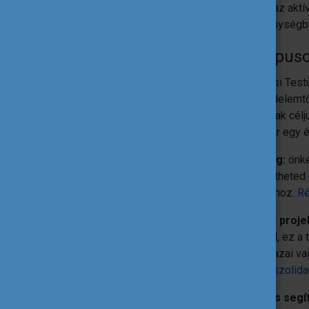
erősíti az akt
tevékenységbe
Projekttípus
A Szolidaritási Tes
környezetvédelemtő
lehet. Nemcsak célju
két héttől akár egy 
Önkéntesség:
önké
héten át segítheted
mindennapjaihoz.
Ré
Szolidaritási proje
támogatással, ez a t
azért, hogy hazai va
Részletek a szolidar
Humanitárius segí