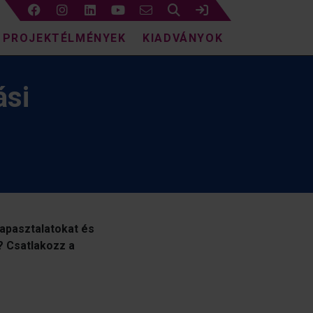
Keresés
Bejelentkezés
PROJEKTÉLMÉNYEK
KIADVÁNYOK
ási
tapasztalatokat és
? Csatlakozz a