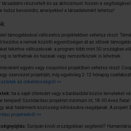
ív társadalmi részvételt és az aktivizmust: hiszen a segítségével
 tudsz bevonódni, amelyekkel a társadalomért tehetsz!
ok
tület támogatásával változatos projektekben vehetsz részt. Témá
l kezdve a nemek közötti egyenlőségen át az idősek támogatá
kat tekintve változatosak: a program több mint 50 országban elé
évig is tarthatnak és hazaiak vagy nemzetköziek is lehetnek.
ntesként egyéni vagy csoportos projektben vehetsz részt. Csop
 egy szervezet projektjét, míg egyénileg 2-12 hónapig csatlako
szletek az önkéntességről >>
ktek:
ha a saját ötletedet vagy a barátaiddal közös terveteket vá
e tereped! Szolidaritási projektet minimum öt, 18-30 éves fiatal
gy akár határmenti közösségi kihívásokra reagáljanak. A projekt 2
itási projektekről >>
tségnyújtás:
Európán kívüli országokban segítenél? Humanitári