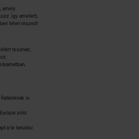
a, amely
zz. Így amellett,
gben lehet részed!
élért tesznek;
tsz;
folyamatban;
fiataloknak is
 Európai zöld
ajd a te tanulási