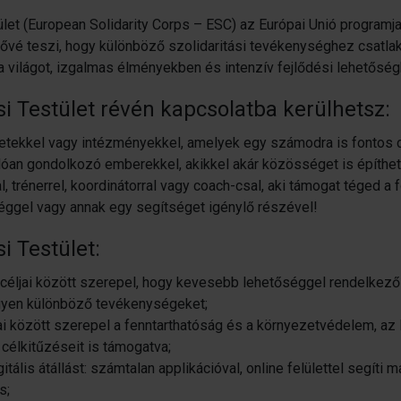
ület (European Solidarity Corps – ESC) az Európai Unió programj
ővé teszi, hogy különböző szolidaritási tevékenységhez csatlako
a világot, izgalmas élményekben és intenzív fejlődési lehetősé
si Testület révén kapcsolatba kerülhetsz:
etekkel vagy intézményekkel, amelyek egy számodra is fontos c
óan gondolkozó emberekkel, akikkel akár közösséget is építhe
l, trénerrel, koordinátorral vagy coach-csal, aki támogat téged a 
éggel vagy annak egy segítséget igénylő részével!
si Testület:
céljai között szerepel, hogy kevesebb lehetőséggel rendelkező 
gyen különböző tevékenységeket;
sai között szerepel a fenntarthatóság és a környezetvédelem, az
célkitűzéseit is támogatva;
itális átállást: számtalan applikációval, online felülettel segíti m
s;