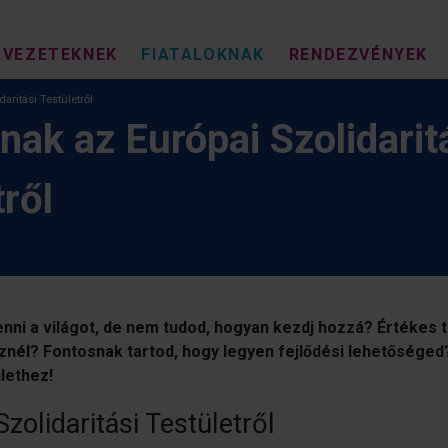
RVEZETEKNEK
FIATALOKNAK
RENDEZVÉNYEK
aritási Testületről
nak az Európai Szolidarit
tről
nni a világot, de nem tudod, hogyan kezdj hozzá? Értékes 
nél? Fontosnak tartod, hogy legyen fejlődési lehetőséged
ülethez!
zolidaritási Testületről