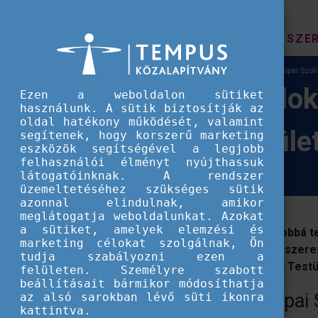
HÍREK
SZE
Európai Szolidaritási Testület
Fiataloknak az Európai Szolid
Fiatalok
Ezen a weboldalon sütiket
használunk. A sütik biztosítják az
oldal hatékony működését, valamint
Testüle
segítenek, hogy korszerű marketing
eszközök segítségével a legjobb
felhasználói élményt nyújthassuk
látogatóinknak. A rendszer
üzemeltetéséhez szükséges sütik
azonnal elindulnak, amikor
meglátogatja weboldalunkat. Azokat
a sütiket, amelyek elemzési és
Szeretnéd jobbá te
marketing célokat szolgálnak, Ön
élményeket szerez
tudja szabályozni ezen a
Szolidaritási Test
felületen. Személyre szabott
beállításait bármikor módosíthatja
Az Európai S
az alsó sarokban lévő süti ikonra
kattintva.