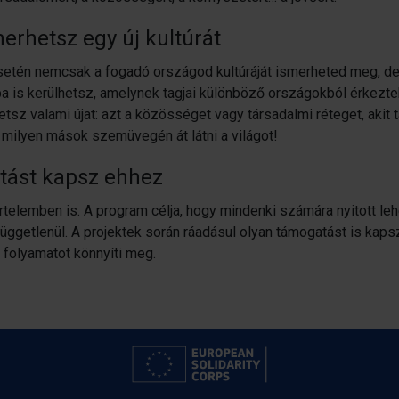
rhetsz egy új kultúrát
esetén nemcsak a fogadó országod kultúráját ismerheted meg, de
 is kerülhetsz, amelynek tagjai különböző országokból érkeztek
tsz valami újat: azt a közösséget vagy társadalmi réteget, akit
milyen mások szemüvegén át látni a világot!
tást kapsz ehhez
értelemben is. A program célja, hogy mindenki számára nyitott le
 függetlenül. A projektek során ráadásul olyan támogatást is kapsz
 folyamatot könnyíti meg.