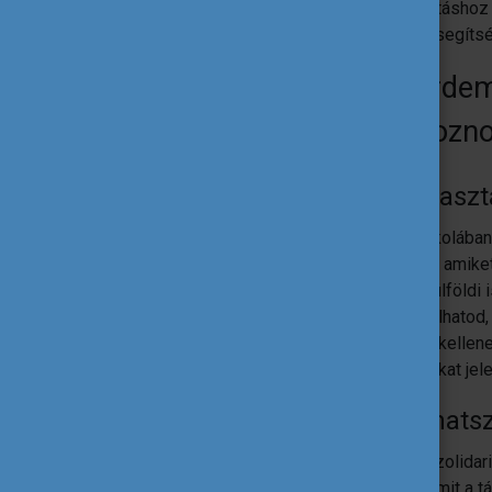
segítségnyújtáshoz
közösségét segítsé
Miért érdem
csatlakozn
Mert tapaszt
Itt nem az iskolába
szerezhetsz, amiket
tanulhatsz, külföld
megtapasztalhatod, m
képességek kellene
később is sokat jele
Mert adhatsz
Az Európai Szolidar
tehettek valamit a t