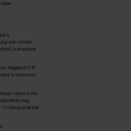
 olyan
juk a
sáig sok minden
rhető, a projektek
ort tagjaként 2-8
zhatsz a szervezet
ltanád valóra uniós
 valósíthat meg
-12 hónapig tarthat.
us