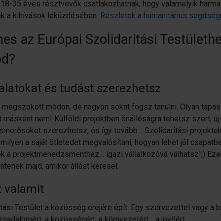
 18-35 éves résztvevők csatlakozhatnak, hogy valamelyik harma
k a kihívások leküzdésében.
Részletek a humanitárius segítségn
es az Európai Szolidaritási Testületh
od?
alatokat és tudást szerezhetsz
n megszokott módon, de nagyon sokat fogsz tanulni. Olyan tapas
 másként nem! Külföldi projektben önállóságra tehetsz szert, új
i ismerősöket szerezhetsz, és így tovább… Szolidaritási projekte
ilyen a saját ötletedet megvalósítani, hogyan lehet jól csapatb
k a projektmenedzsmenthez… igazi vállalkozóvá válhatsz!;) Ez
ntenek majd, amikor állást keresel.
 valamit
itási Testület a közösség erejére épít. Egy szervezettel vagy a 
ársadalomért, a közösségért, a környezetért… a jövőért.