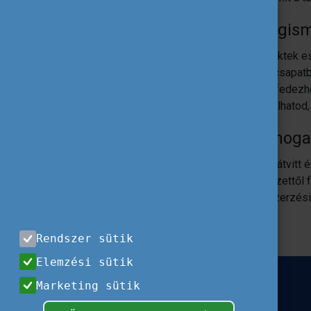
Mert megisme
Külföldi projektek 
nemzetközi csapatba
esetén is felfedezhe
Megtapasztalhatod, 
Mert támoga
Pénzügyi és átvitt 
földrajzi helyzettől
tapasztalatszerzési
Rendszer sütik
Elemzési sütik
Marketing sütik