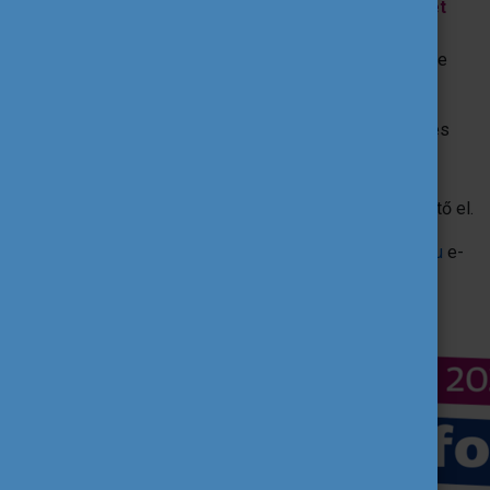
A vezető szervezeti minőségi tanúsítvány kérelmet
legkésőbb december 17-ig be kell nyújtania
minden
olyan szervezetnek, amely 2022-ben önkéntes projektre
pályázna!
A vezető szervezeti minőségi tanúsítványt az ESC50-es
űrlapon tudjátok megpályázni. Részletek a
minőségi
tanúsítványról
és a
pályázás folyamatáról
a linkeken
olvashatók. A
2022-es angol pályázati útmutató
itt érhető el.
Kérdés esetén keressetek minket bátran az
esc@tpf.hu
e-
mail címen!