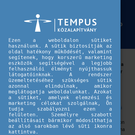
Európai Szolidaritási Testület
Önkéntes projektre pályáznátok
Önkéntes projektre pályáznátok 2022-ben? Itt vannak a legfontosabb infók!
2022-ben? Itt vannak a legfontosabb
infók!
Ezen a weboldalon sütiket
használunk. A sütik biztosítják az
oldal hatékony működését, valamint
2022-ben önkéntes projektek megvalósításához
segítenek, hogy korszerű marketing
eszközök segítségével a legjobb
támogatási kérelmet nyújtanátok be? Igényeljétek a
felhasználói élményt nyújthassuk
vezető szervezeti minőségi tanúsítványt december
látogatóinknak. A rendszer
17-ig!
üzemeltetéséhez szükséges sütik
azonnal elindulnak, amikor
meglátogatja weboldalunkat. Azokat
Az Európai Szolidaritási Testület 2021-2027 közötti
a sütiket, amelyek elemzési és
időszakának egyik újdonsága a
vezető szervezeti
marketing célokat szolgálnak, Ön
szerepkör
megjelenése a
minőségi tanúsítvány típusai
tudja szabályozni ezen a
felületen. Személyre szabott
között. Ez a szerepkör teszi lehetővé, hogy a
beállításait bármikor módosíthatja
későbbiekben a szervezet egyszerűsített űrlapon tudjon
az alsó sarokban lévő süti ikonra
támogatásra pályázni, ha önkéntes projekteket valósítana
kattintva.