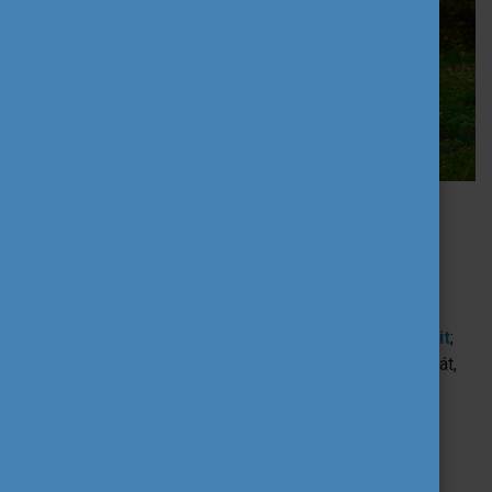
Mit vállal a programért felelős Tempus
Közalapítvány?
A Tempus Közalapítvány
fedezi
a szervezeti támogató program
költségeit
;
szakembert biztosít
a csoport/szervezet profilját,
igényeit figyelembe véve;
a folyamat során ellátja a szervezetet a sikeres
együttműködéshez szükséges
információkkal
.