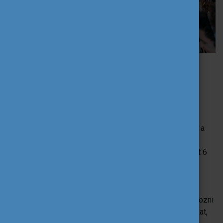
Mit jelent a támogató programban való
részvétel?
Egy, a
helyi kezdeményezések és a szolidaritási
projektek területén jártas szakember
segíti a
pályázásra és projektmegvalósításra való felkészülést a
felmerülő igényeiteknek megfelelően. Maga támogató
folyamat maximum 10 konzultációs órán át tart, amelyet 6
hónapon át van lehetőségetek igénybe venni a saját
ütemeteknek megfelelően. Ezalatt lehetőségetek lesz
megismerni
az Európai Szolidaritási Testület pályázati
lehetőségeit
, feltérképezni a helyi igényeket, meghatározni
az ötletetek megvalósításához szükséges erőforrásokat,