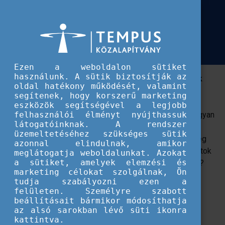
Európai Szolidaritási Testület
Támogatás szolidaritási projektek
Támogatás szolidaritási projektek kialakításához
kialakításához
Ezen a weboldalon sütiket
használunk. A sütik biztosítják az
18-30 éves fiatalok helyi, közösségjavító terveinek
oldal hatékony működését, valamint
megvalósításához.
segítenek, hogy korszerű marketing
eszközök segítségével a legjobb
Szeretnétek valami jót tenni itthon, de nem tudjátok, hogyan
felhasználói élményt nyújthassuk
látogatóinknak. A rendszer
valósítsátok meg az ötleteteket? Közösségjavító
üzemeltetéséhez szükséges sütik
tervetekhez anyagi forrásra lenne szükségetek? Esetleg
azonnal elindulnak, amikor
hallottatok már a szolidaritási projektekről, és pályáznátok
meglátogatja weboldalunkat. Azokat
a sütiket, amelyek elemzési és
az Európai Unió támogatására, de kell egy kis segítség?
marketing célokat szolgálnak, Ön
Jelentkezzetek támogató programunkra!
tudja szabályozni ezen a
felületen. Személyre szabott
Jelentkezünk a támogató programra!
beállításait bármikor módosíthatja
az alsó sarokban lévő süti ikonra
kattintva.