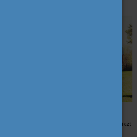
(katalin.bakonyi[kukac]tpf.hu)
A szolidaritási projektekről
Az
Európai Szolidaritási Testület
szolidaritási projektjei azt
teszik lehetővé, hogy 18-30 éves fiatalok indítsanak el