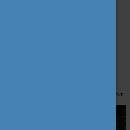
valamint elindulni egy projekttervezés útján, hogy végül
szolidaritási projektre tudjatok pályázni!
Jelentkezünk a támogató programra!
Mit vállaltok a csatlakozással?
Aktívan részt vesztek
a teljes támogatói
programban.
A folyamat után, 14 napon belül rövid
beszámolót
készítetek a szakemberrel együtt
végzett munkáról, amelyet a szervező Tempus
Közalapítvány rendelkezésére bocsátotok a program
értékeléséhez és további promóciójához.