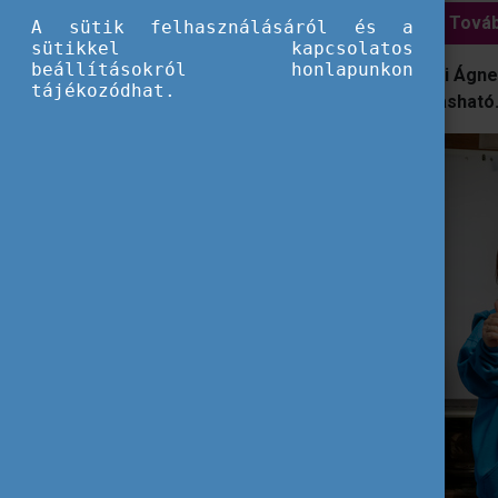
Továb
A sütik felhasználásáról és a
sütikkel kapcsolatos
beállításokról honlapunkon
A workshop szakmai vezetője Makovi Ágne
tájékozódhat.
Az alábbiakban az ő beszámolója olvasható