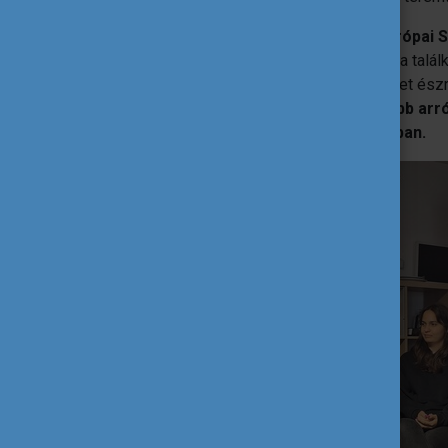
A szakmai nap középpontjában az Európai Sz
álltak
, de valójában sokkal többről szólt a talá
közösségi kezdeményezés. Hogyan lehet észre
megoldásokat keresni rájuk.
De leginkább arró
helyük a saját közösségeik alakításában.