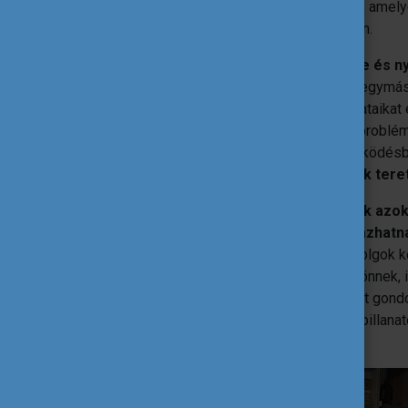
szolidaritási projektterv is megszületett, ame
beadni a következő ESC pályázati körben.
Elképesztő volt a fiatalok lelkesedése és ny
élménye az volt, ahogyan kapcsolódtak egymásh
ötleteltek, megosztották saját tapasztalataikat 
érzékenyen reagálnak a körülöttük lévő problém
természetesen gondolkodnak együttműködés
bebizonyosodott az, hogy ha a fiatalok ter
A nap megmutatta, mennyire fontosak azok a
gondolkodhatnak, kérdezhetnek, hibázhatna
hisszük, hogy a változáshoz hatalmas dolgok 
kezdődik. Néhány emberrel, akik összejönnek, 
mi foglalkoztatja őket, elkezdenek együtt gond
És Taliándörögdön most pontosan ilyen pillanato
valódi változás.