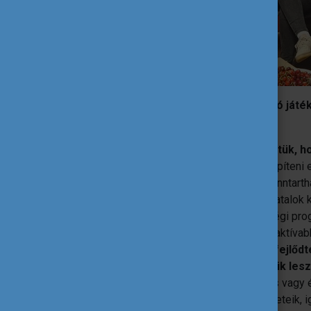
A nap elején ismerkedős és ráhangoló játék
biztonságban érezze magát.
A workshop során közösen végignéztük, hog
születik meg egy ötlet, miként lehet felépíteni 
lehet bevonni másokat, kommunikálni, fenntartha
pedig már teljesen a gyakorlaté volt. A fiatalo
Volt szó mentális egészségről, közösségi progra
nehézségekről és arról is, hogyan lehet aktíva
A közös munka során észrevétlenül fejlődt
fiataloknak a jövőben óriási szükségük lesz
problémamegoldás, kreatív gondolkodás vagy ép
fontosabb, hogy megtapasztalták, az ötleteik, 