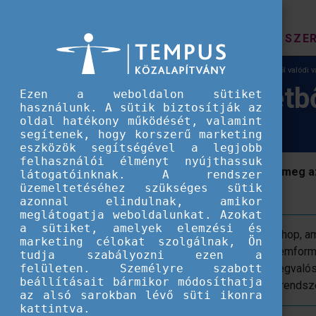
HÍREK
SZE
Európai Szolidaritási Testület
Így lesz egy ötletből valódi 
Így lesz egy ötletb
Ezen a weboldalon sütiket
használunk. A sütik biztosítják az
oldal hatékony működését, valamint
segítenek, hogy korszerű marketing
eszközök segítségével a legjobb
felhasználói élményt nyújthassuk
Május 16-án Taliándörögdön valósult meg az
látogatóinknak. A rendszer
üzemeltetéséhez szükséges sütik
részvételével.
azonnal elindulnak, amikor
meglátogatja weboldalunkat. Azokat
a sütiket, amelyek elemzési és
Az Ötletből változás egynapos workshop, am
marketing célokat szolgálnak, Ön
Tempus Közalapítvány munkatársai nemformál
tudja szabályozni ezen a
felületen. Személyre szabott
pontosabb megfogalmazásában, a megvalósít
beállításait bármikor módosíthatja
szolgáló
szolidaritási projektek
keretrendsz
az alsó sarokban lévő süti ikonra
kattintva.