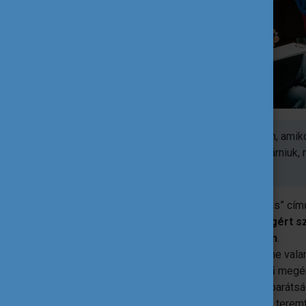
Van valami egészen különleges abban, amikor 
valódi ereje van. Hogy nem kell megvárniuk, m
képesek változást elindítani
.
Pontosan erről szólt az „Ötletből változás” c
Közép-Dunántúli Szövetség az Ifjúságért 
meg
Taliándörögdön, a Kincsesházban
.
A közösségi tér maga a csoda! Van benne val
energia egyszerre. Olyan tér, ahol könnyű meg
gondolkodni. A természet közelsége, a barátsá
otthonosság olyan biztonságos közeget teremtet