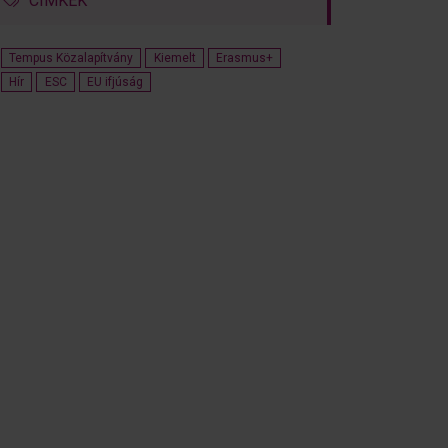
CÍMKÉK
Tempus Közalapítvány
Kiemelt
Erasmus+
Hír
ESC
EU ifjúság