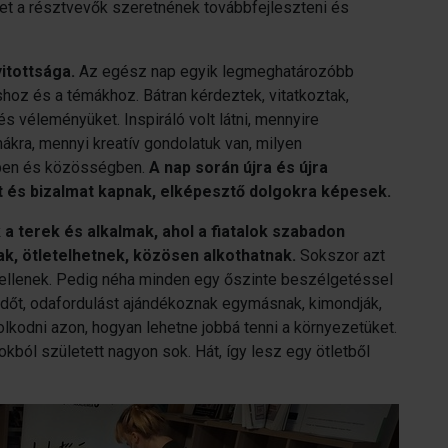
lyet a résztvevők szeretnének továbbfejleszteni és
itottsága.
Az egész nap egyik legmeghatározóbb
oz és a témákhoz. Bátran kérdeztek, vitatkoztak,
és véleményüket. Inspiráló volt látni, mennyire
ákra, mennyi kreatív gondolatuk van, milyen
ben és közösségben.
A nap során újra és újra
et és bizalmat kapnak, elképesztő dolgokra képesek.
 terek és alkalmak, ahol a fiatalok szabadon
k, ötletelhetnek, közösen alkothatnak.
Sokszor azt
kellenek. Pedig néha minden egy őszinte beszélgetéssel
időt, odafordulást ajándékoznak egymásnak, kimondják,
olkodni azon, hogyan lehetne jobbá tenni a környezetüket.
kból született nagyon sok. Hát, így lesz egy ötletből