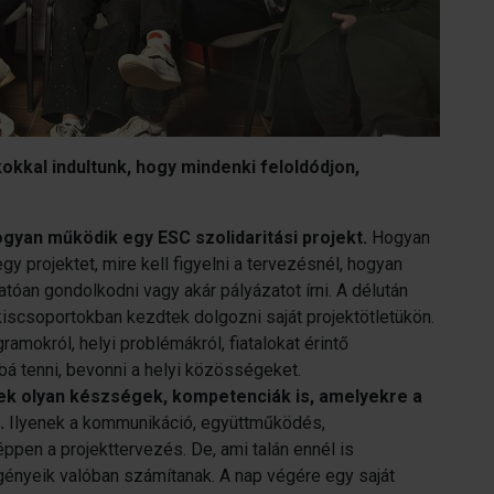
okkal indultunk, hogy mindenki feloldódjon,
yan működik egy ESC szolidaritási projekt.
Hogyan
egy projektet, mire kell figyelni a tervezésnél, hogyan
tóan gondolkodni vagy akár pályázatot írni. A délután
k kiscsoportokban kezdtek dolgozni saját projektötletükön.
mokról, helyi problémákról, fiatalokat érintő
bbá tenni, bevonni a helyi közösségeket.
ek olyan készségek, kompetenciák is, amelyekre a
.
Ilyenek a kommunikáció, együttműködés,
pen a projekttervezés. De, ami talán ennél is
igényeik valóban számítanak. A nap végére egy saját