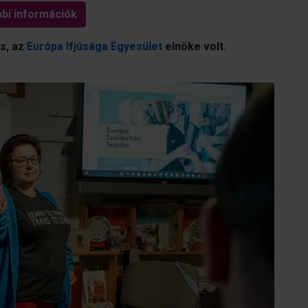
bi információk
s, az
Európa Ifjúsága Egyesület
elnöke volt.
.