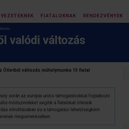
RVEZETEKNEK
FIATALOKNAK
RENDEZVÉNYEK
változás
ől valódi változás
 Ötletből változás műhelymunka 15 fiatal
ely során az európai uniós támogatásokkal foglalkozó
is módszerekkel segítik a fiatalokat ötleteik
ás elindításában és a támogatási lehetőségként
erének megismerésében.