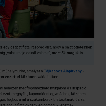
egy csapat fiatal ráébred arra, hogy a saját ötleteiknek
íg „valaki majd csinál valamit”,
mert ők maguk is
ímű műhelymunka, amelyet a
Tájkapocs Alapítvány
-
szervezettel közösen
valósítottunk
ami nehezen megfogalmazható nyugalom és inspiráló
érkezni, megnyílni, kapcsolódni egymáshoz, közösen
gos légkör, amit a szakemberek biztosítanak, és az
t, ahol a fiatalok tényleg önmaguk lehetnek.