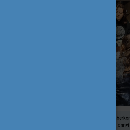
Köszönöm az élményt, amely szakemberként
emlékeztetnek arra, hogy ezért ad ennyit