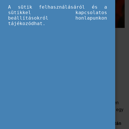
A sütik felhasználásáról és a
sütikkel kapcsolatos
beállításokról honlapunkon
tájékozódhat.
Útkeresés-találás
Program
: Európai Szolidaritási Testület
Tevékenység
: egyéni önkéntesség külföldön
Résztvevők
: 18-30 éves fiatalok
Hol?
Európa bármely országában
Részletek
Húszas éveim közepén megtaláltam, hogy hogyan
keressem az utam. (Na, legalább már ez megvolt!) Úgy
éreztem, végzettségemhez és képességeimhez mérten
itthon már nem találok megfelelő lehetőséget, ráadásul egy
hozzám közel álló ember is itt hagyta az országot. Így
történt, hogy
mikor egy baráti társaságban sok év után