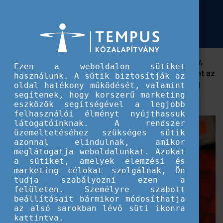
Európai Szolidaritási Testület
Útkeresés-találás
Útkeresés-találás
Külföldi önkéntesség esetén mi a fontosabb: a hely,
Ezen a weboldalon sütiket
ahol élsz vagy a projekt, amit csinálsz? Eszti szerint az
használunk. A sütik biztosítják az
egyik segíthet abban, hogy rátalálj az utadra... Tudd
oldal hatékony működését, valamint
segítenek, hogy korszerű marketing
meg, hogyan!
eszközök segítségével a legjobb
felhasználói élményt nyújthassuk
látogatóinknak. A rendszer
üzemeltetéséhez szükséges sütik
azonnal elindulnak, amikor
meglátogatja weboldalunkat. Azokat
a sütiket, amelyek elemzési és
marketing célokat szolgálnak, Ön
tudja szabályozni ezen a
felületen. Személyre szabott
beállításait bármikor módosíthatja
az alsó sarokban lévő süti ikonra
kattintva.