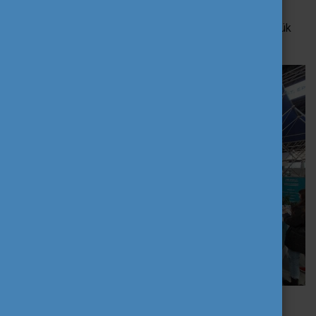
önkéntességről – a standban pedig kézzelfogható
információt kaphattak arról, hogyan vághatnak bele életük
kalandjába.