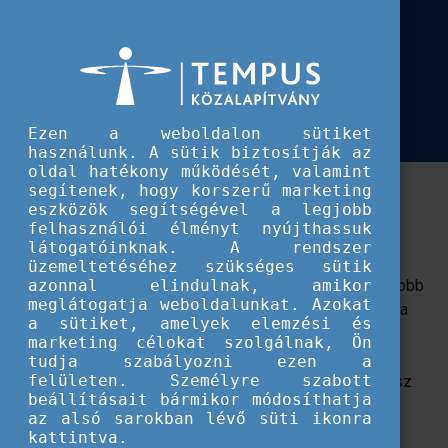
Európai Szolidaritási Testület
Több mint 1200 fiatal látogatott el a
Több mint 1200 fiatal látogatott el a Tempus Közalapítvány standjába az Educat
Tempus Közalapítvány standjába az
Educatio Szakkiállításon
Ezen a weboldalon sütiket
használunk. A sütik biztosítják az
oldal hatékony működését, valamint
Január 11. és 13. között A Te Utad standban
segítenek, hogy korszerű marketing
eszközök segítségével a legjobb
ismerkedhettek meg a fiatalok a nemzetközi
felhasználói élményt nyújthassuk
lehetőségeikkel.
látogatóinknak. A rendszer
üzemeltetéséhez szükséges sütik
Idén 24. alkalommal rendezték meg az ország legnagyobb
azonnal elindulnak, amikor
meglátogatja weboldalunkat. Azokat
oktatási szakkiállítását a Hungexpón, ahol a magyar és a
a sütiket, amelyek elemzési és
nemzetközi oktatási színtér képviselői személyesen
marketing célokat szolgálnak, Ön
teremthetnek kapcsolatot a fiatalokkal.
A Tempus
tudja szabályozni ezen a
felületen. Személyre szabott
Közalapítvány hagyományosan minden évben részt vesz
beállításait bármikor módosíthatja
saját standdal az Educatio szakkiállításon, ami remek
az alsó sarokban lévő süti ikonra
alkalom a nemzetközi lehetőségek iránti érdeklődés
kattintva.