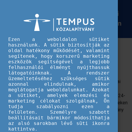
Európai Szolidaritási Testület
Szolidaritási Testület hírek
Új szabályok az Európai Szolidaritási
Új szabályok az Európai Szolidaritási Testület önkéntességre vonatkozóan
Testület önkéntességre vonatkozóan
Ezen a weboldalon sütiket
használunk. A sütik biztosítják az
Olyan új szabály lépett életbe, amely alapvetően
oldal hatékony működését, valamint
befolyásolja, egy fiatal felnőtt hány önkéntes
segítenek, hogy korszerű marketing
tevékenységben vehet részt az ESC-vel.
eszközök segítségével a legjobb
felhasználói élményt nyújthassuk
látogatóinknak. A rendszer
A
2024-es pályázati útmutatóval
életbe léptek olyan
üzemeltetéséhez szükséges sütik
szabályok, amelyek alapvetően befolyásolják az Európai
azonnal elindulnak, amikor
Szolidaritási Testület önkéntességhez kapcsolódó
meglátogatja weboldalunkat. Azokat
a sütiket, amelyek elemzési és
részvételi lehetőségeket. Az útmutató értelmében a 2024-
marketing célokat szolgálnak, Ön
es projektévtől (azaz a 2024-ben megpályázott projekteken
tudja szabályozni ezen a
való részvétel esetén) limitálttá válik az, hogy egy fő hány
felületen. Személyre szabott
hónapnyi önkéntes tevékenységben vehet részt.
Ez
beállításait bármikor módosíthatja
az alsó sarokban lévő süti ikonra
vonatkozik az összes önkéntes tevékenységre,
kattintva.
legyen az egyéni, csoportos, hazai vagy külföldi,