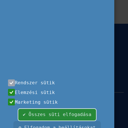
Kiemelt
Hír
ESC
Szervezeteknek
Fiataloknak
Rendszer sütik
Elemzési sütik
Impresszum
|
Használati feltételek
|
Marketing sütik
Adatvédelem
|
Sajtóközlemények
|
Kapcsolat
✔ Összes süti elfogadása
Minden jog fenntartva, 2026 © Tempus
Közalapítvány
⚙ Elfogadom a beállításokat