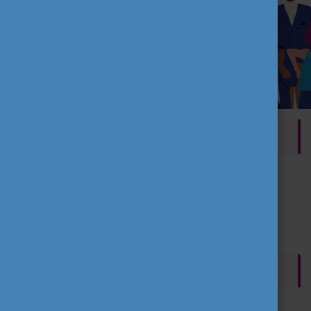
SZERZŐ
Tempus Közalapítvány
2021. november 15., hétfő
2025. október 22., szerda
CÍMKÉK
Hír
ESC
Szervezeteknek
Fiataloknak