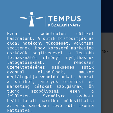
Európai Szolidaritási Testület
Solidarity: ON - A közösség ereje
Solidarity: ON - A közösség ereje (rendezvény)
(rendezvény)
Ezen a weboldalon sütiket
használunk. A sütik biztosítják az
Ünnepeljük együtt az önkéntességet 2021-ben is!
oldal hatékony működését, valamint
segítenek, hogy korszerű marketing
Szervezeteddel gondolkoztok önkéntesek fogadásán? 18-
eszközök segítségével a legjobb
30 éves fiatalként szívesen tennél valami jót itthon?
felhasználói élményt nyújthassuk
látogatóinknak. A rendszer
Esetleg tapasztalt projektmegvalósítóként mások
üzemeltetéséhez szükséges sütik
történeteit ismernéd meg? Köztünk a helyed!
azonnal elindulnak, amikor
meglátogatja weboldalunkat. Azokat
Előadások, workshopok révén kóstolhatsz bele a
a sütiket, amelyek elemzési és
Szolidaritási Testület
lehetőségeibe és ezzel együtt a
marketing célokat szolgálnak, Ön
tudja szabályozni ezen a
közösség erejébe.
felületen. Személyre szabott
beállításait bármikor módosíthatja
Időpont
: 2021.12.02. 17:30-19:30
az alsó sarokban lévő süti ikonra
kattintva.
Helyszín
: online