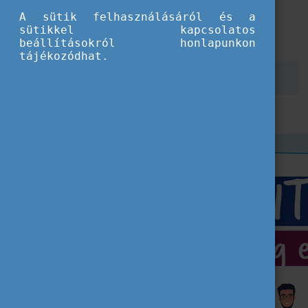
A sütik felhasználásáról és a
A részvétel ingyenes, de regisztrációhoz kötött.
sütikkel kapcsolatos
Regisztrálni november 30-ig lehet.
beállításokról honlapunkon
tájékozódhat.
RÉSZLETEK ÉS REGISZTRÁCIÓ