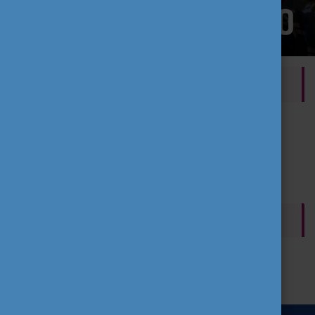
SZERZŐ
Tempus Közalapítvány
2021. szeptember 21., kedd
2021. október 1., péntek
CÍMKÉK
Erasmus+
Hír
Ifjúság
ESC