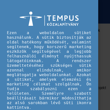
Európai Szolidaritási Testület
SALTO Awards 2021 felhívás
SALTO Awards 2021 felhívás
!Meghosszabbított jelentkezés! Október 3-ig várják
Ezen a weboldalon sütiket
szeptember 30-ig helyett a kiemelkedő
használunk. A sütik biztosítják az
projektpéldákat a SALTO Awards szervezői 5
oldal hatékony működését, valamint
segítenek, hogy korszerű marketing
kategóriában.
eszközök segítségével a legjobb
felhasználói élményt nyújthassuk
Olyan kiemelkedő projektek jelölését és
látogatóinknak. A rendszer
üzemeltetéséhez szükséges sütik
jelentkezését várja a SALTO, amelyek:
azonnal elindulnak, amikor
meglátogatja weboldalunkat. Azokat
főbb aktivitása október végéig befejeződik;
a sütiket, amelyek elemzési és
hosszú távú hatással bírnak;
marketing célokat szolgálnak, Ön
kézzelfogható eredményeik nemcsak az adott projekt
tudja szabályozni ezen a
felületen. Személyre szabott
célcsoportjára lehetnek hatással;
beállításait bármikor módosíthatja
a nemformális tanulás részei és tanulási
az alsó sarokban lévő süti ikonra
eredményekkel jártak;
kattintva.