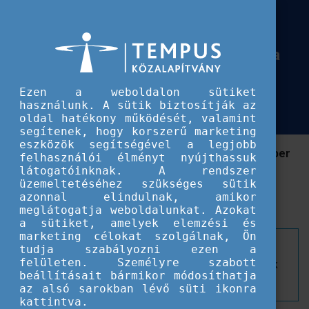
Európai Szolidaritási Testület
Október 1-től a Beneficiary Module
Október 1-től a Beneficiary Module felhasználóinak is kötelezővé válik a kétfakt
felhasználóinak is kötelezővé válik a
kétfaktoros hitelesítés az EU login
Ezen a weboldalon sütiket
felületén
használunk. A sütik biztosítják az
oldal hatékony működését, valamint
segítenek, hogy korszerű marketing
eszközök segítségével a legjobb
Állítsa be még ma a kétfaktoros hitelesítést! Október
felhasználói élményt nyújthassuk
1-től a Beneficiary Module, a Mobilty Tool+ és az
látogatóinknak. A rendszer
üzemeltetéséhez szükséges sütik
Európai Ifjúsági Portál felhasználói már csak így
azonnal elindulnak, amikor
léphetnek be a portálra.
meglátogatja weboldalunkat. Azokat
a sütiket, amelyek elemzési és
marketing célokat szolgálnak, Ön
Az MFA, vagyis Multi-Factor Authentication egy
tudja szabályozni ezen a
felületen. Személyre szabott
magasabb biztonsági szintet garantál a felhasználók
beállításait bármikor módosíthatja
hitelesítési adatainak védelme érdekében.
az alsó sarokban lévő süti ikonra
kattintva.