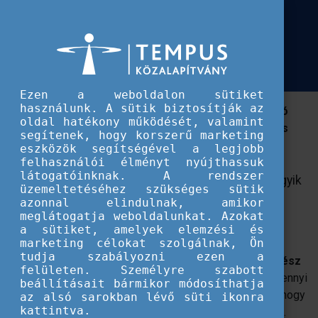
Európai Szolidaritási Testület
Megjelent a Pályázati Pavilon
Megjelent a Pályázati Pavilon legújabb, 2022. évi száma
legújabb, 2022. évi száma
Ezen a weboldalon sütiket
használunk. A sütik biztosítják az
2022-ben ünnepli 35. születésnapját az Európai Unió
oldal hatékony működését, valamint
egyik legsikeresebb kezdeményezése: az Erasmus
segítenek, hogy korszerű marketing
program.
eszközök segítségével a legjobb
felhasználói élményt nyújthassuk
látogatóinknak. A rendszer
Idén ünnepli 35. születésnapját az Európai Unió egyik
üzemeltetéséhez szükséges sütik
legsikeresebb kezdeményezése: az Erasmus
azonnal elindulnak, amikor
meglátogatja weboldalunkat. Azokat
program.
a sütiket, amelyek elemzési és
marketing célokat szolgálnak, Ön
Így nem is lehetne más a 2022-es magazinunk
tudja szabályozni ezen a
fókusztémája, mint az
Erasmus+ és az azt övező egész
felületen. Személyre szabott
éves ünnepségsorozat
, mely során bemutathattuk mennyi
beállításait bármikor módosíthatja
ember életére gyakorolt hatást az elmúlt évek alatt és hogy
az alsó sarokban lévő süti ikonra
kattintva.
milyen lehetőségeket tartogat a következő időszakban.