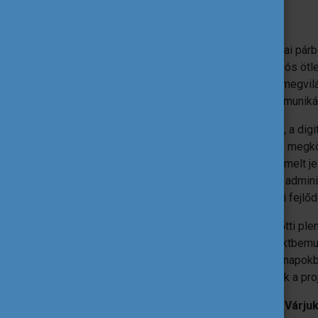
A rendezvény célja:
a résztvevők ösztönzése a szakmai párb
jó példák és inspiráló kommunikációs ötl
témakörben, a szakpolitikai háttér megvilá
gyakorlati segítség nyújtása a kommuniká
A rendezvény fókuszában a digitalizáció, a digit
kihívása és rendkívül sokszínű, innovatív megkö
törekvések az érintett programokban kiemelt je
oktatás, a hatékony kommunikáció és az admin
alapvető elemei a 21. századi társadalmi fejlő
A fenti célok elérése érdekében a délelőtti pl
és workshopokban zajló, izgalmas projektbem
követik annak érdekében, hogy a mindennapokb
és hatékonyan, újult erőkkel folytathassák a p
Várjuk