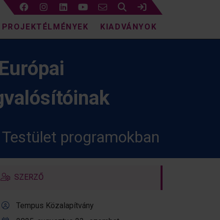
Keresés
Bejelentkezés
PROJEKTÉLMÉNYEK
KIADVÁNYOK
Európai
gvalósítóinak
i Testület programokban
SZERZŐ
Tempus Közalapítvány