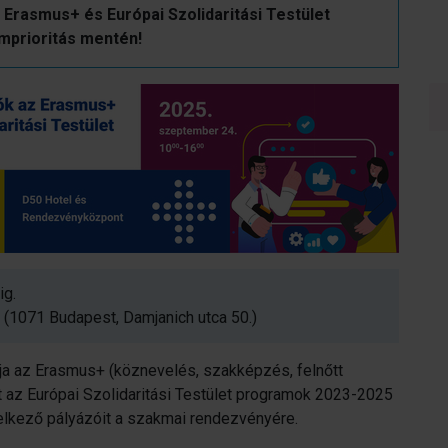
 Erasmus+ és Európai Szolidaritási Testület
amprioritás mentén!
ig.
(1071 Budapest, Damjanich utca 50.)
rja az Erasmus+ (köznevelés, szakképzés, felnőtt
int az Európai Szolidaritási Testület programok 2023-2025
delkező pályázóit a szakmai rendezvényére.