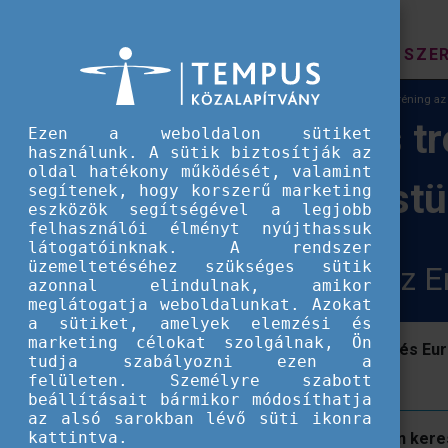
HÍREK
SZE
Európai Szolidaritási Testület
Kommunikációs tréning az E
Kommunikációs tré
Ezen a weboldalon sütiket
használunk. A sütik biztosítják az
oldal hatékony működését, valamint
Szolidaritási Test
segítenek, hogy korszerű marketing
eszközök segítségével a legjobb
felhasználói élményt nyújthassuk
látogatóinknak. A rendszer
üzemeltetéséhez szükséges sütik
Digitális dimenziók az 
azonnal elindulnak, amikor
meglátogatja weboldalunkat. Azokat
a sütiket, amelyek elemzési és
marketing célokat szolgálnak, Ön
Megnyílt a regisztráció az Erasmus+ és Euró
tudja szabályozni ezen a
megvalósítóinak szóló eseményre!
felületen. Személyre szabott
beállításait bármikor módosíthatja
az alsó sarokban lévő süti ikonra
kattintva.
Szeptember 24-én egy teljes napon kere