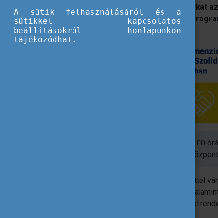
valamint ismerhetnek meg jó példákat az
A sütik felhasználásáról és a
projektek megvalósítói a digitális progr
sütikkel kapcsolatos
beállításokról honlapunkon
tájékozódhat.
Dátum:
2025.09. 24. szerda, 10.00-16.00 órá
Helyszín
: D50 Hotel és Rendezvényközpont 
A Tempus Közalapítvány idén is szeretettel vá
tanulás, ifjúság, sport és felsőoktatás), valam
között támogatást nyert és futó projekttel ren