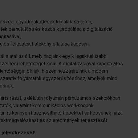
eszéd, együttműködések kialakítása terén,
etek bemutatása és közös kipróbálása a digitalizáció
gításával,
ciós feladatok hatékony ellátása kapcsán.
ális átállás áll, mely napjaink egyik legaktuálisabb
zelítési lehetőséget kínál. A digitalizációval kapcsolatos
lentőséggel bírnak, hiszen hozzájárulnak a modern
isztratív folyamatok egyszerűsítéséhez, amelyek mind
désnek.
enáris részt, a délután folyamán párhuzamos szekciókban
utatók, valamint kommunikációs workshopok
an is könnyen hasznosítható tippekkel térhessenek haza
rojektmegvalósítást és az eredmények terjesztését.
 jelentkezését!