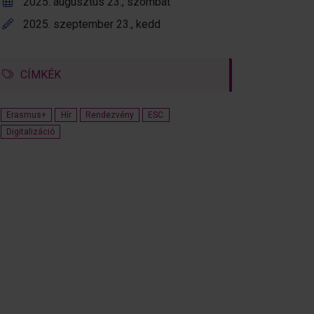
2025. augusztus 23., szombat
2025. szeptember 23., kedd
CÍMKÉK
Erasmus+
Hír
Rendezvény
ESC
Digitalizáció