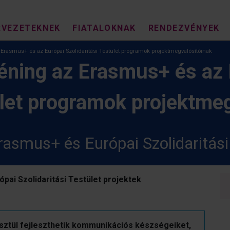
RVEZETEKNEK
FIATALOKNAK
RENDEZVÉNYEK
rasmus+ és az Európai Szolidaritási Testület programok projektmegvalósítóinak
ning az Erasmus+ és az 
ület programok projektme
Erasmus+ és Európai Szolidaritás
pai Szolidaritási Testület projektek
sztül fejleszthetik kommunikációs készségeiket,