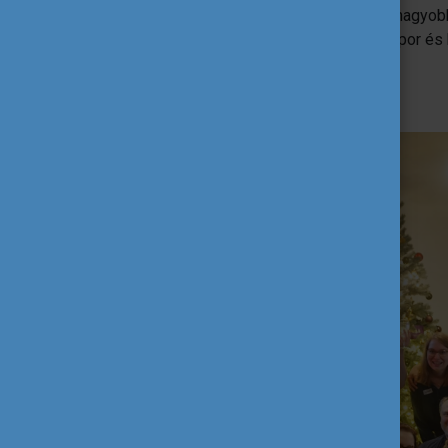
Argentínában karácsonykor vannak a legnagyobb 
édességemet is: a földimogyoró, kakaó por és 
Choc Nut-ot.