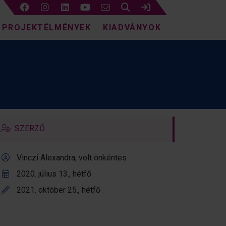
Keresés
Bejelentkezés
PROJEKTÉLMÉNYEK
KIADVÁNYOK
SZERZŐ
Vinczi Alexandra, volt önkéntes
2020. július 13., hétfő
2021. október 25., hétfő