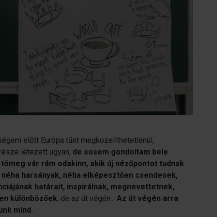
égem előtt Európa tűnt megközelíthetetlenül,
 része létezett ugyan,
de sosem gondoltam bele
a tömeg vár rám odakinn, akik új nézőpontot tudnak
kik néha harsányak, néha elképesztően csendesek,
ciájának határait, inspirálnak, megnevettetnek,
sen különbözőek
, de az út végén...
Az út végén arra
unk mind.