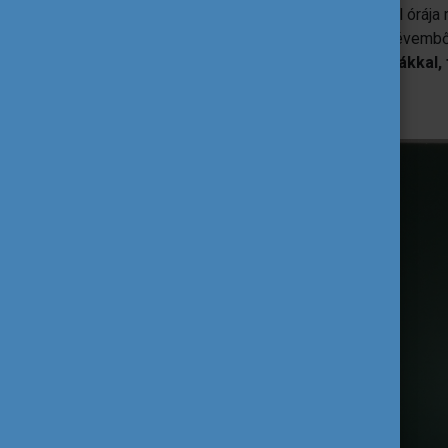
morzsák és lecsöppenő szaftok.
A fél órája 
Műalkotás lett a káoszból, ahogy az én évemb
megterített abrosza elképesztő mintákkal, 
gazdagodott, és teljesen átalakult.