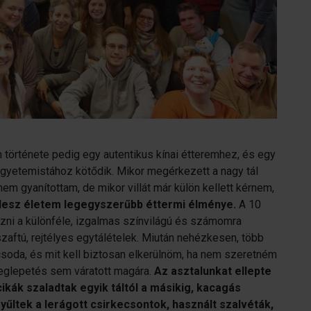
története pedig egy autentikus kínai étteremhez, és egy
egyetemistához kötődik. Mikor megérkezett a nagy tál
m gyanítottam, de mikor villát már külön kellett kérnem,
lesz életem legegyszerűbb éttermi élménye.
A 10
zni a különféle, izgalmas színvilágú és számomra
zaftú, rejtélyes egytálételek. Miután nehézkesen, több
soda, és mit kell biztosan elkerülnöm, ha nem szeretném
meglepetés sem váratott magára.
Az asztalunkat ellepte
ikák szaladtak egyik táltól a másikig, kacagás
yűltek a lerágott csirkecsontok, használt szalvéták,