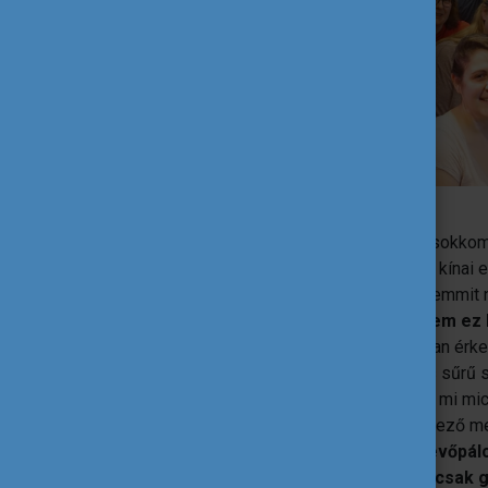
Az egyik legemlékezetesebb kulturális sokkom 
nyári egyetemen résztvevő, nagy csapat kínai 
gőzölgő rizs az asztal közepére, még semmit ne
kezdett felsejleni bennem, hogy
talán nem ez 
fős asztalunkhoz ezután kezdtek sorjában érke
sosem érzett illatú fő fogások, húsok és sűrű s
ember segítségével megfejtettem, hogy mi mic
most kipróbálni a marhanyelvet, a következő 
a teljes káosz. Egymást keresztező evőpálc
visszhangzott, a tálkák között egyre csak g