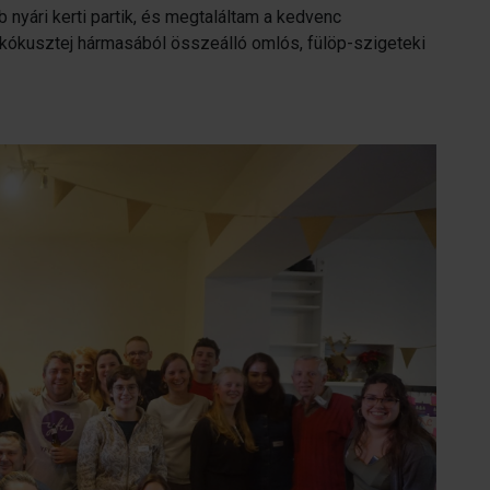
nyári kerti partik, és megtaláltam a kedvenc
kókusztej hármasából összeálló omlós, fülöp-szigeteki