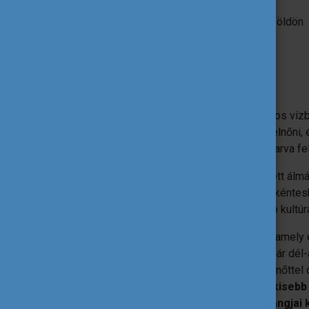
Program
: Európai Szolidaritási Testület
Tevékenység
: egyéni önkéntesség külföldön
Résztvevők
: 18-30 éves fiatalok
Hol?
Európa bármely országában
Részletek
A történetem egy kissé közönyös, langyos vízben
dolgozni, albérletbe költözött, kezdett felnő
érte interkulturális benyomás, ha készakarva f
Én voltam ez a lány, aki régóta dédelgetett ál
úgy döntött, Belgiumban tölt egy évet önkéntesk
szálltam - mit sem sejtve az előttem álló kultúr
Egy olyan civil szervezetnél dolgoztam, amely 
hogy a belga életem második hetében már dél-am
pedig megszámlálhatatlan fiatallal és felnőtte
voltam Belgiumban, Európa egyik legkisebb
kulturális berögződése, értékei és hangjai