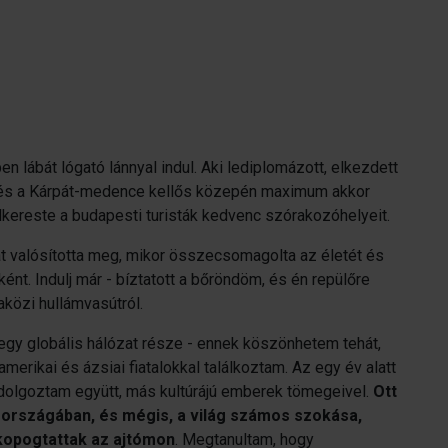
 lábát lógató lánnyal indul. Aki lediplomázott, elkezdett
ni, és a Kárpát-medence kellős közepén maximum akkor
elkereste a budapesti turisták kedvenc szórakozóhelyeit.
mát valósította meg, mikor összecsomagolta az életét és
ént. Indulj már - bíztatott a bőröndöm, és én repülőre
aközi hullámvasútról.
egy globális hálózat része - ennek köszönhetem tehát,
erikai és ázsiai fiatalokkal találkoztam. Az egy év alatt
l dolgoztam együtt, más kultúrájú emberek tömegeivel.
Ott
 országában, és mégis, a világ számos szokása,
 kopogtattak az ajtómon
. Megtanultam, hogy