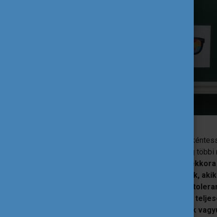
A világ hatalmas. Számomra az ESC* önkéntess
bebarangolhatatlanul óriásinak, és a világ többi
igazán, hogy ez mit is jelent. Hogy mekkor
adni, akik önkéntelenül is fejlesztenek, a
akik folyamatosan nyújtják az ember toleran
elképesztenek, akik mind, egyenként telje
jöttem rá, hogy mégis csak hasonlóak vagy