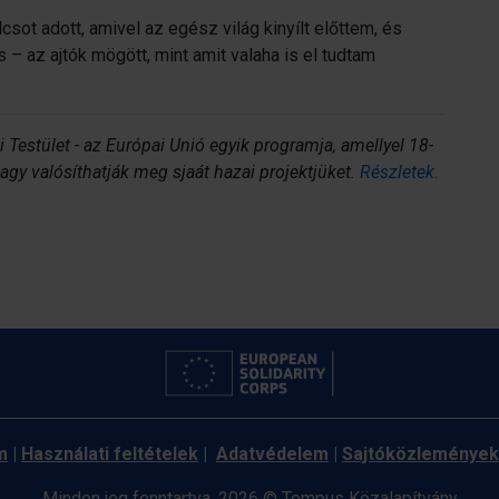
ot adott, amivel az egész világ kinyílt előttem, és
s – az ajtók mögött, mint amit valaha is el tudtam
i Testület - az Európai Unió egyik programja, amellyel 18-
gy valósíthatják meg sjaát hazai projektjüket.
Részletek.
m
|
Használati feltételek
|
Adatvédelem
|
Sajtóközlemények
Minden jog fenntartva, 2026 © Tempus Közalapítvány