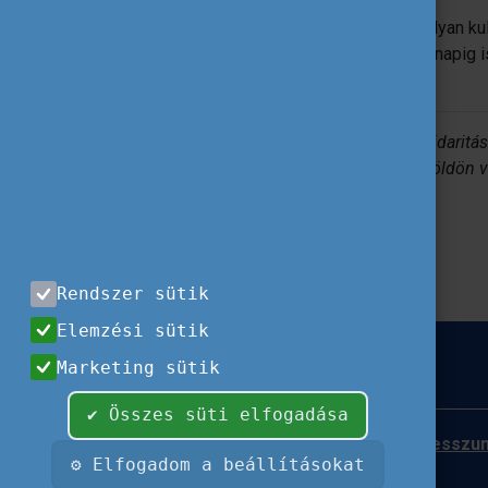
Az én önkéntes évem Belgiumban egy olyan kulcs
sokkal több rejtőzött – és rejtőzik a mai napig i
képzelni.
*European Solidarity Corps, Európai Szolidaritás
30 éves fiatalok önkénteskedhetnek külföldön va
Rendszer sütik
Elemzési sütik
Marketing sütik
✔ Összes süti elfogadása
Impresszu
⚙ Elfogadom a beállításokat