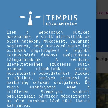
HÍREK
SZE
Európai Szolidaritási Testület
Kinyílt a világ!
Kinyílt a világ!
Ezen a weboldalon sütiket
használunk. A sütik biztosítják az
oldal hatékony működését, valamint
segítenek, hogy korszerű marketing
eszközök segítségével a legjobb
felhasználói élményt nyújthassuk
"...a világ számos szokása, kulturális berö
látogatóinknak. A rendszer
üzemeltetéséhez szükséges sütik
Ismerd meg Szandi történetét!
azonnal elindulnak, amikor
meglátogatja weboldalunkat. Azokat
a sütiket, amelyek elemzési és
marketing célokat szolgálnak, Ön
tudja szabályozni ezen a
felületen. Személyre szabott
beállításait bármikor módosíthatja
az alsó sarokban lévő süti ikonra
kattintva.