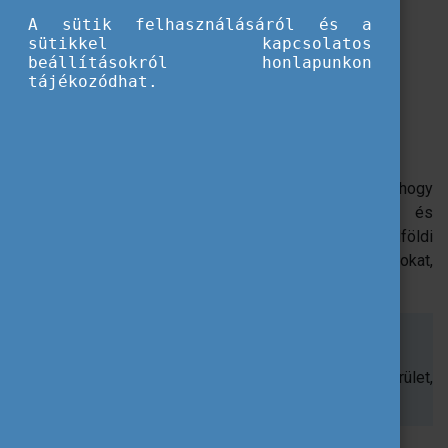
következők közül:
A sütik felhasználásáról és a
sütikkel kapcsolatos
DiscoverEU utazóként már bejártad Európát;
beállításokról honlapunkon
részt vettél Erasmus+ ifjúsági cserén;
tájékozódhat.
külföldön tanultál Erasmus+ ösztöndíjjal;
ESC önkéntes voltál egy másik országban;
vagy csak érdeklődsz a fenti lehetőségek iránt.
Tölts el velünk egy interaktív délutánt, ahol amellett, hogy
megoszthatod a saját nemzetközi élményeidet és
személyes történeken keresztül más külföldi
lehetőségekbe is belekóstolhatsz, akár új barátokat,
ismeretségeket is szerezhetsz.
Időpont:
2023. július 28. 15-18 óra
Helyszín:
Tempus Közalapítvány (Budapest, VII. kerület,
Kéthly Anna tér 1., 6. emelet – Brüsszel terem)