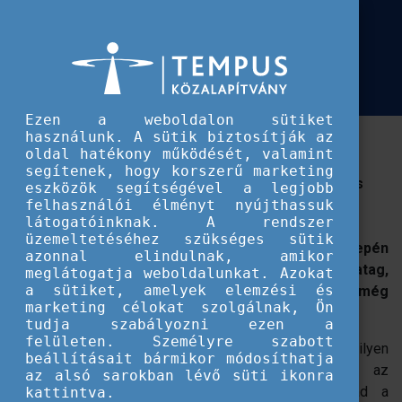
Európai Szolidaritási Testület
Kalandra fel! Külföldi élmények
Kalandra fel! Külföldi élmények találkozója 2023-ban
találkozója 2023-ban
Ezen a weboldalon sütiket
használunk. A sütik biztosítják az
Indulj egy új külföldi kalandra! Oszd meg
oldal hatékony működését, valamint
eseményünkön korábbi izgalmas nemzetközi
segítenek, hogy korszerű marketing
élményeidet és ismerj meg még több európai uniós
eszközök segítségével a legjobb
lehetőséget!
felhasználói élményt nyújthassuk
látogatóinknak. A rendszer
üzemeltetéséhez szükséges sütik
Már tudod, hogy milyen egy ismeretlen város közepén
azonnal elindulnak, amikor
találni magad, ahol körbevesz a színes forgatag,
meglátogatja weboldalunkat. Azokat
a sütiket, amelyek elemzési és
különböző nyelvek és kultúrák? Vagy esetleg még
marketing célokat szolgálnak, Ön
csak most szeretnéd megtapasztalni azt?
tudja szabályozni ezen a
felületen. Személyre szabott
Július 28-i rendezvényünkön
megtudhatod, hogy milyen
beállításait bármikor módosíthatja
lehetőségekkel lehetsz (újra) részese ennek az
az alsó sarokban lévő süti ikonra
élménynek! Várunk téged, ha bármelyik igaz rád a
kattintva.