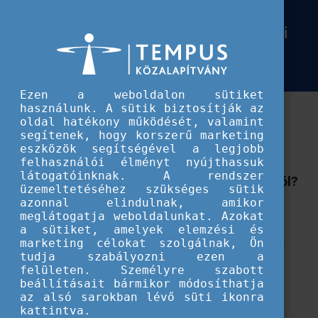
Európai Szolidaritási Testület
Június 9-én szavazz Te is az Európai
Június 9-én szavazz Te is az Európai Unió jövőjéről!
Unió jövőjéről!
Ezen a weboldalon sütiket
használunk. A sütik biztosítják az
Magyarországon 2024. június 9-én, immár 5.
oldal hatékony működését, valamint
alkalommal rendezik meg az európai parlamenti
segítenek, hogy korszerű marketing
választásokat.
eszközök segítségével a legjobb
felhasználói élményt nyújthassuk
látogatóinknak. A rendszer
Mit érdemes tudni az európai választásokról?
üzemeltetéséhez szükséges sütik
azonnal elindulnak, amikor
Az Európai Unió polgárai ötévente választanak európai
meglátogatja weboldalunkat. Azokat
parlamenti képviselőket. Az Európai Parlament az EU
a sütiket, amelyek elemzési és
egyetlen olyan testülete, amelynek tagjait közvetlenül a
marketing célokat szolgálnak, Ön
lakosság választja meg. Európai szinten összesen 720
tudja szabályozni ezen a
felületen. Személyre szabott
európai parlamenti képviselőt választanak, akik
beállításait bármikor módosíthatja
hozzávetőleg 450 millió európai uniós polgár érdekeit
az alsó sarokban lévő süti ikonra
képviselik. A képviselők a tagállamok kormányainak
kattintva.