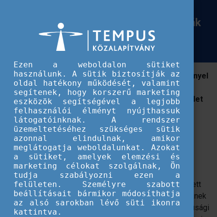
Európai Szolidaritási Testület
Információs alkalmak, műhelymunkák
Információs alkalmak, műhelymunkák és rendezvények ifjúsági területen
és rendezvények ifjúsági területen
Ezen a weboldalon sütiket
használunk. A sütik biztosítják az
2022 őszén több érdekes és informatív rendezvénnyel
oldal hatékony működését, valamint
is készültünk, amelyek hasznosak lehettek az
segítenek, hogy korszerű marketing
Erasmus+ ifjúság és az Európai Szolidaritási Testület
eszközök segítségével a legjobb
aktív és leendő pályázóinak.
felhasználói élményt nyújthassuk
látogatóinknak. A rendszer
üzemeltetéséhez szükséges sütik
azonnal elindulnak, amikor
meglátogatja weboldalunkat. Azokat
Szakmai hálózatépítő nap – fiatalokkal foglalkozó
a sütiket, amelyek elemzési és
szakemberek oktatása és képzése
marketing célokat szolgálnak, Ön
tudja szabályozni ezen a
Fiatalokkal foglalkozó szakemberek képzésében érintett
felületen. Személyre szabott
beállításait bármikor módosíthatja
intézmények képviselőinek és gyakorlati szakembereknek
az alsó sarokban lévő süti ikonra
a közreműködésével térképezzük fel a nemzetközi ifjúsági
kattintva.