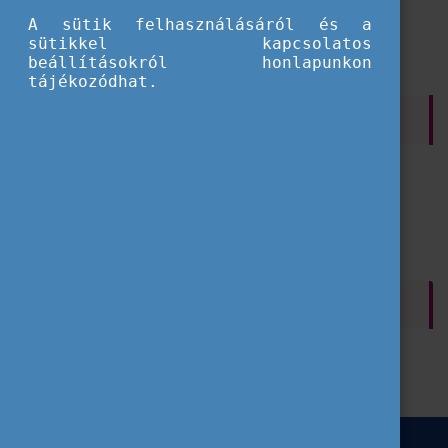
A sütik felhasználásáról és a
sütikkel kapcsolatos
beállításokról honlapunkon
tájékozódhat.
SZŰRÉS
ESC
Minőségi tanúsítvány
Pályázatbenyújtás
Pénzügyek
CÍMKÉK
Gyakori kérdések
Tippek pályázatbeadáshoz
ESC
Szervezeteknek