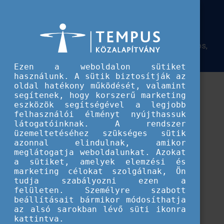
Európai Szolidaritási Testület
Gyakori kérdések pályázóknak
Gyakori kérdések pályázóknak
Az önkéntes projektekre való pályázással kapcsolatos,
közérdekű kérdések.
Ezen a weboldalon sütiket
használunk. A sütik biztosítják az
oldal hatékony működését, valamint
segítenek, hogy korszerű marketing
eszközök segítségével a legjobb
felhasználói élményt nyújthassuk
látogatóinknak. A rendszer
üzemeltetéséhez szükséges sütik
azonnal elindulnak, amikor
meglátogatja weboldalunkat. Azokat
a sütiket, amelyek elemzési és
marketing célokat szolgálnak, Ön
tudja szabályozni ezen a
felületen. Személyre szabott
beállításait bármikor módosíthatja
az alsó sarokban lévő süti ikonra
Betöltés...
kattintva.