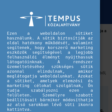
Európai Szolidaritási Testület
Európai Ifjúsági Hét 2021
Európai Ifjúsági Hét 2021
A két évente megtartott Európai Ifjúsági Hét fő célja a
Ezen a weboldalon sütiket
fiatalok bevonása, és a fiataloknak szóló európai
használunk. A sütik biztosítják az
lehetőségek bemutatása.
oldal hatékony működését, valamint
segítenek, hogy korszerű marketing
eszközök segítségével a legjobb
Az Európai Ifjúsági Hét online és offline vitafórumokon,
felhasználói élményt nyújthassuk
műhelysorozatokon és más rendezvényeken keresztül
látogatóinknak. A rendszer
üzemeltetéséhez szükséges sütik
hívja fel a figyelmet a fiatalokat érintő legfontosabb
azonnal elindulnak, amikor
kihívásokra, és ízelítőt ad abból a számtalan lehetőségből,
meglátogatja weboldalunkat. Azokat
amit az uniós programok nyújtanak számukra.
a sütiket, amelyek elemzési és
marketing célokat szolgálnak, Ön
tudja szabályozni ezen a
A 2021. május 24-30 között, immáron tizedik
felületen. Személyre szabott
alkalommal megrendezett Európai Ifjúsági Hét
beállításait bármikor módosíthatja
eseményei négy téma, az aktív társadalmi
az alsó sarokban lévő süti ikonra
kattintva.
részvétel, a társadalmi befogadás é sokszínűség,