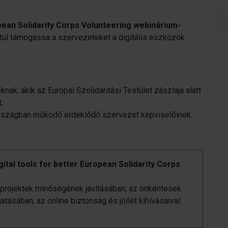
opean Solidarity Corps Volunteering webinárium-
ztül támogassa a szervezeteket a digitális eszközök
nak, akik az Európai Szolidaritási Testület zászlaja alatt
,
rszágban működő érdeklődő szervezet képviselőinek.
gital tools for better European Solidarity Corps
projektek minőségének javításában, az önkéntesek
ásában, az online biztonság és jóllét kihívásaival