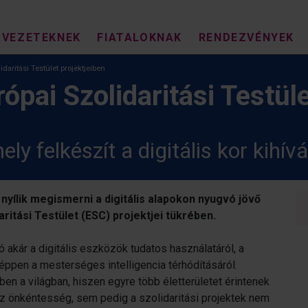
RVEZETEKNEK
FIATALOKNAK
RENDEZVÉNYEK
idaritási Testület projektjeiben
rópai Szolidaritási Testül
y felkészít a digitális kor kihívá
yílik megismerni a digitális alapokon nyugvó jövő
aritási Testület (ESC) projektjei tükrében.
ó akár a digitális eszközök tudatos használatáról, a
y éppen a mesterséges intelligencia térhódításáról.
n a világban, hiszen egyre több életterületet érintenek
 az önkéntesség, sem pedig a szolidaritási projektek nem