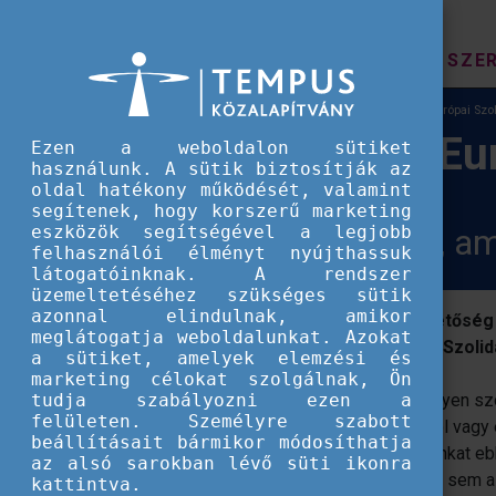
HÍREK
SZE
Európai Szolidaritási Testület
Digitalizáció az Európai Szol
Digitalizáció az Eu
Ezen a weboldalon sütiket
használunk. A sütik biztosítják az
oldal hatékony működését, valamint
segítenek, hogy korszerű marketing
eszközök segítségével a legjobb
Webinárium-sorozat, amel
felhasználói élményt nyújthassuk
látogatóinknak. A rendszer
üzemeltetéséhez szükséges sütik
azonnal elindulnak, amikor
Márciusban három alkalommal is lehetőség n
meglátogatja weboldalunkat. Azokat
kihívásait és lehetőségeit az Európai Szolid
a sütiket, amelyek elemzési és
marketing célokat szolgálnak, Ön
tudja szabályozni ezen a
A jövő már javában kopogtat az ajtón, legyen sz
felületen. Személyre szabott
digitális- és mentális jóllét fontosságáról vag
beállításait bármikor módosíthatja
Érdemes minél előbb kiismernünk magunkat ebbe
az alsó sarokban lévő süti ikonra
a digitalizáció új vívmányai, ez alól pedig sem
kattintva.