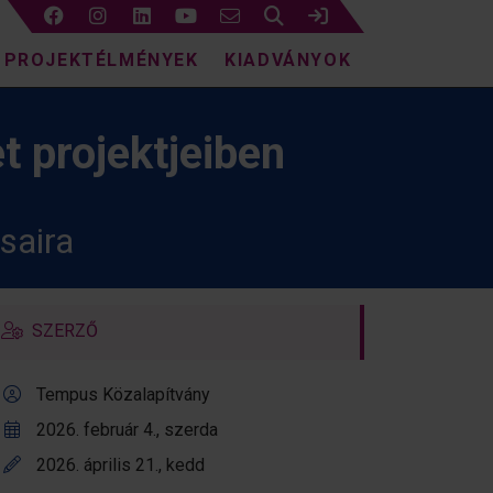
Keresés
Bejelentkezés
PROJEKTÉLMÉNYEK
KIADVÁNYOK
et projektjeiben
saira
SZERZŐ
Tempus Közalapítvány
2026. február 4., szerda
2026. április 21., kedd