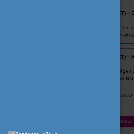
2. 2026. március 23. 14:00-15:30 (CET) – 
being and Mental Health
Téma: A digitális jóllét és mentális egészsé
önkéntesek helyzetére és a digitális eszkö
3. 2026. március 30. 14:00-15:30 (CET) – Art
European Solidarity Corps
Téma: A kritikus gondolkodás jelentősége a 
használata során, a kockázatok és a tanulás
Mindhárom webináriumra külön regisztráció sz
Regisztráció