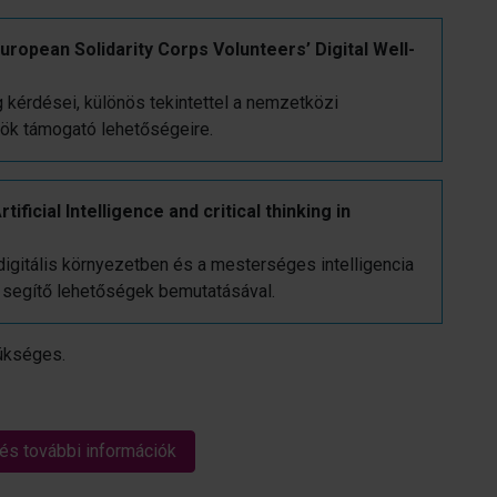
European Solidarity Corps Volunteers’ Digital Well-
g kérdései, különös tekintettel a nemzetközi
zök támogató lehetőségeire.
ificial Intelligence and critical thinking in
digitális környezetben és a mesterséges intelligencia
t segítő lehetőségek bemutatásával.
ükséges.
 és további információk