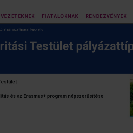
RVEZETEKNEK
FIATALOKNAK
RENDEZVÉNYEK
ület pályázattípusai leporello
itási Testület pályázattíp
Testület
bilitás és az Erasmus+ program népszerűsítése