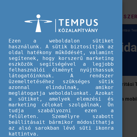
HÍREK
SZE
Európai Szolidaritási Testület
Az Európai Szolidaritási Test
Ezen a weboldalon sütiket
Az Európai Szolidar
használunk. A sütik biztosítják az
oldal hatékony működését, valamint
segítenek, hogy korszerű marketing
eszközök segítségével a legjobb
felhasználói élményt nyújthassuk
látogatóinknak. A rendszer
üzemeltetéséhez szükséges sütik
Letölthető leporelló - Európai Szolidaritási 
azonnal elindulnak, amikor
meglátogatja weboldalunkat. Azokat
a sütiket, amelyek elemzési és
A leporelló a forrás megjelölésével, a mo
marketing célokat szolgálnak, Ön
érdekében szabadon felhasználható.
tudja szabályozni ezen a
felületen. Személyre szabott
Méret:
1,68 MB
beállításait bármikor módosíthatja
Kiterjesztés:
PDF
az alsó sarokban lévő süti ikonra
kattintva.