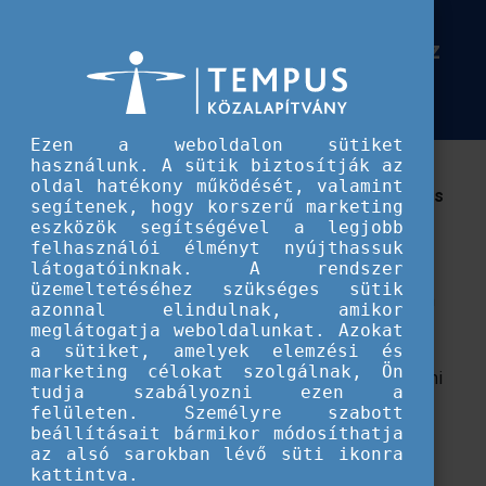
Európai Szolidaritási Testület
Az én ügyem a te ügyed! - jelentkezz
Az én ügyem a te ügyed! - jelentkezz online eseménysorozatunkra!
online eseménysorozatunkra!
Ezen a weboldalon sütiket
használunk. A sütik biztosítják az
Eseménysorozatunk jó felkészülési lehetőség
oldal hatékony működését, valamint
szolidaritási projektek megvalósítására. Azoknak is
segítenek, hogy korszerű marketing
ajánljuk, akik szeretnének többet megtudni a
eszközök segítségével a legjobb
társadalmi kezdeményezések világáról.
felhasználói élményt nyújthassuk
látogatóinknak. A rendszer
üzemeltetéséhez szükséges sütik
Szeretnél szolidaritási projektet megvalósítani, de nem
azonnal elindulnak, amikor
tudod, hogyan kezdj hozzá? Van már egy jó közösségi
meglátogatja weboldalunkat. Azokat
a sütiket, amelyek elemzési és
kezdeményezés ötleted, de még nem eléggé kiforrt?
marketing célokat szolgálnak, Ön
Esetleg nincs meg az ötlet, de tudod, hogy tennél valami
tudja szabályozni ezen a
jót?
felületen. Személyre szabott
beállításait bármikor módosíthatja
Csatlakozz
Az én ügyem a te ügyed
című
az alsó sarokban lévő süti ikonra
rendezvénysorozathoz!
kattintva.