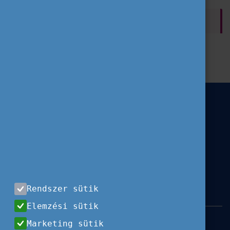
CÍMKÉK
Hír
ESC
Szolidaritási projekt
Rendszer sütik
Elemzési sütik
Impresszum
|
Használati feltételek
|
Marketing sütik