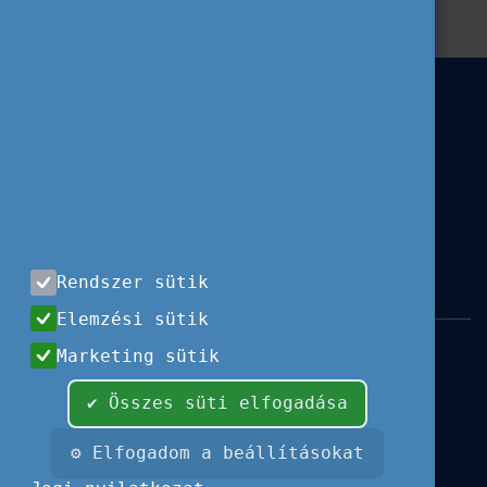
Rendszer sütik
Elemzési sütik
Impresszum
|
Használati feltételek
|
Marketing sütik
Adatvédelem
|
Sajtóközlemények
|
Kapcsolat
✔ Összes süti elfogadása
Minden jog fenntartva, 2026 © Tempus
Közalapítvány
⚙ Elfogadom a beállításokat
Fotók és illusztrációk: Európai Unió, Shutterstock, Adobe