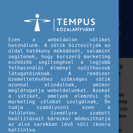
Európai Szolidaritási Testület
Aktív társadalmi részvétel az
Aktív társadalmi részvétel az Erasmus+ és az Európai Szolidaritási Testület p
Erasmus+ és az Európai Szolidaritási
Testület projektekben - szakpolitikai
Ezen a weboldalon sütiket
szeminárium
használunk. A sütik biztosítják az
oldal hatékony működését, valamint
segítenek, hogy korszerű marketing
eszközök segítségével a legjobb
A Tempus Közalapítvány október 11-én tartotta meg
felhasználói élményt nyújthassuk
szakpolitikai rendezvényét, melynek fókuszában az
látogatóinknak. A rendszer
üzemeltetéséhez szükséges sütik
aktív társadalmi részvétel állt.
azonnal elindulnak, amikor
meglátogatja weboldalunkat. Azokat
A Tempus Közalapítvány idén 2023. október 11-én, az
a sütiket, amelyek elemzési és
#ErasmusDays rendezvénysorozat
részeként tartotta
marketing célokat szolgálnak, Ön
tudja szabályozni ezen a
meg idei szakpolitikai rendezvényét.
A rendezvény célja
felületen. Személyre szabott
az volt, hogy a
résztvevők számára átfogó képet adjon
beállításait bármikor módosíthatja
a szakterület hazai és nemzetközi helyzetéről, az
az alsó sarokban lévő süti ikonra
kattintva.
aktív részvétel és az Erasmus+, valamint az Európai