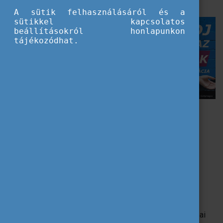
szerepvállalásuk előmozdítása áll.
A sütik felhasználásáról és a
sütikkel kapcsolatos
beállításokról honlapunkon
tájékozódhat.
Csatlakozz az EYW-hez, ha:
szeretnél szervezőként vagy résztvevőként
mindenféle tevékenységhez csatlakozni Európa-
szerte és azon túl;
megvitatnád a fiatalokat érintő témákat;
érdemi párbeszédet folytatnál politikai
döntéshozókkal;
szeretnél többet megtudni az EU által kínált
lehetőségekről, például az Erasmus+ és az Európai