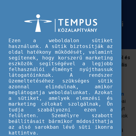
Európai Szolidaritási Testület
Adj hangot az álmaidnak - 2024
Adj hangot az álmaidnak - 2024 áprilisában újra itt az Európai Ifjúsági Hét!
áprilisában újra itt az Európai Ifjúsági
Hét!
Ezen a weboldalon sütiket
használunk. A sütik biztosítják az
oldal hatékony működését, valamint
Szeretnél többet megtudni az uniós lehetőségekről és
segítenek, hogy korszerű marketing
eszközök segítségével a legjobb
ifjúságügyi szakpolitikákról? Akkor csatlakozz április
felhasználói élményt nyújthassuk
12-19. között az Európai Ifjúsági Héthez!
látogatóinknak. A rendszer
üzemeltetéséhez szükséges sütik
Április 12-19.
között lesz az Európai Bizottság által
azonnal elindulnak, amikor
meglátogatja weboldalunkat. Azokat
kezdeményezett
Európai Ifjúsági Hét 2024 (European
a sütiket, amelyek elemzési és
Youth Week – EYW
).
Ezúttal a demokrácia és az európai
marketing célokat szolgálnak, Ön
választások kerülnek a középpontba, mivel az eseményt
tudja szabályozni ezen a
felületen. Személyre szabott
két hónappal a június 6-9-re tervezett európai választások
beállításait bármikor módosíthatja
előtt tartják.
A tematikus hét fókuszában a fiatalok
az alsó sarokban lévő süti ikonra
bevonása, aktív részvételük ösztönzése és polgári
kattintva.