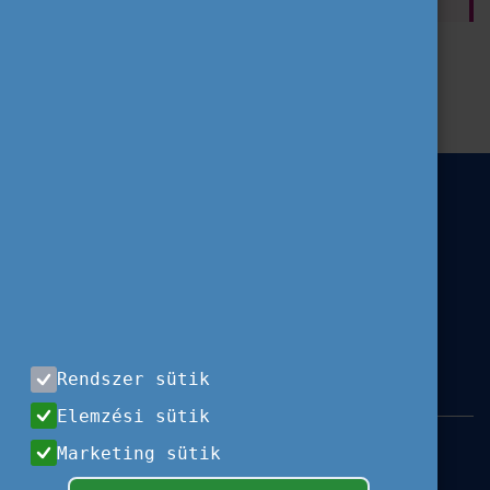
Erasmus+
Hír
Ifjúság
ESC
Szervezeteknek
Fiataloknak
EU ifjúság
Rendszer sütik
Elemzési sütik
Impresszum
|
Használati feltételek
|
Marketing sütik
Adatvédelem
|
Sajtóközlemények
|
Kapcsolat