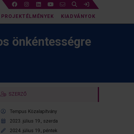
Keresés
Bejelentkezés
PROJEKTÉLMÉNYEK
KIADVÁNYOK
os önkéntességre
SZERZŐ
Tempus Közalapítvány
2023. július 19., szerda
2024. július 19., péntek