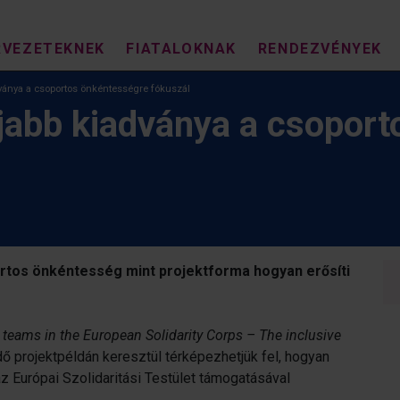
RVEZETEKNEK
FIATALOKNAK
RENDEZVÉNYEK
ánya a csoportos önkéntességre fókuszál
abb kiadványa a csoport
rtos önkéntesség mint projektforma hogyan erősíti
teams in the European Solidarity Corps – The inclusive
ő projektpéldán keresztül térképezhetjük fel, hogyan
az Európai Szolidaritási Testület támogatásával