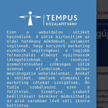
HÍREK
SZE
Európai Szolidaritási Testület
A SALTO ESC legújabb kiadv
A SALTO ESC legúj
Ezen a weboldalon sütiket
használunk. A sütik biztosítják az
oldal hatékony működését, valamint
fókuszál
segítenek, hogy korszerű marketing
eszközök segítségével a legjobb
felhasználói élményt nyújthassuk
látogatóinknak. A rendszer
üzemeltetéséhez szükséges sütik
azonnal elindulnak, amikor
A kézikönyvből megtudhatjuk, hogy a csopo
meglátogatja weboldalunkat. Azokat
a sütiket, amelyek elemzési és
a társadalmi befogadást.
marketing célokat szolgálnak, Ön
tudja szabályozni ezen a
A SALTO Europan Solidarity Corps
Volunteering 
felületen. Személyre szabott
beállításait bármikor módosíthatja
potential in practice
kiadványából hat kiemelked
az alsó sarokban lévő süti ikonra
segítik elő a társadalmi befogadás erősítését 
kattintva.
megvalósított csoportos önkéntes projektek.