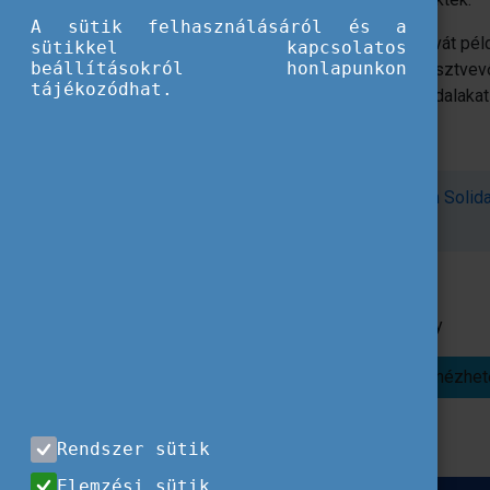
A sütik felhasználásáról és a
A cseh, német, osztrák, koszovói és horvát pél
sütikkel kapcsolatos
beállításokról honlapunkon
a kevesebb lehetőséggel rendelkező résztvevők
tájékozódhat.
projektmegvalósításhoz hasznos weboldalakat 
A "Volunteering teams in the European Solidar
a linkre kattintva érhető el.
A kiadványról
bemutató is zajlott
, amely
online visszanézhet
Rendszer sütik
Elemzési sütik