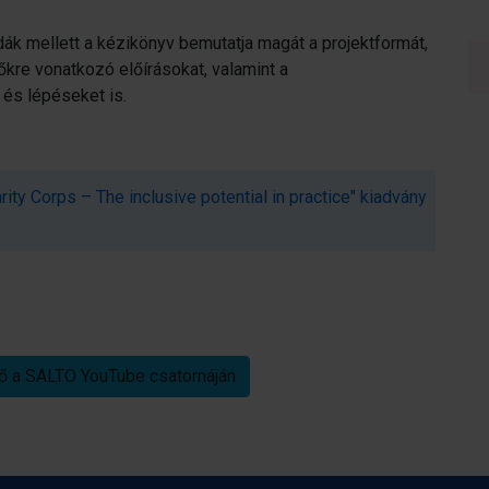
dák mellett a kézikönyv bemutatja magát a projektformát,
re vonatkozó előírásokat, valamint a
és lépéseket is.
ity Corps – The inclusive potential in practice" kiadvány
ő a SALTO YouTube csatornáján