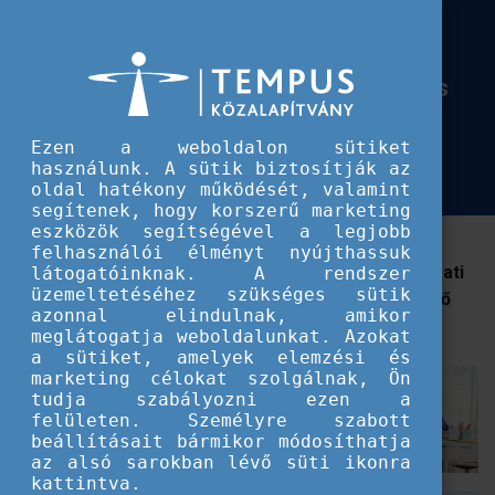
Európai Szolidaritási Testület
A digitális átállás segítése ifjúsági
A digitális átállás segítése ifjúsági projektekkel? Tudd meg információs we
projektekkel? Tudd meg információs
webináriumunkon, hogyan
Ezen a weboldalon sütiket
lehetséges!
használunk. A sütik biztosítják az
oldal hatékony működését, valamint
segítenek, hogy korszerű marketing
eszközök segítségével a legjobb
2025. január 21-én infowebináriumot tartunk az
felhasználói élményt nyújthassuk
Erasmus+ ifjúság és a Szolidaritási Testület pályázati
látogatóinknak. A rendszer
üzemeltetéséhez szükséges sütik
lehetőségeiről szervezeteknek és pályázni tervező
azonnal elindulnak, amikor
fiatal felnőtteknek.
meglátogatja weboldalunkat. Azokat
a sütiket, amelyek elemzési és
marketing célokat szolgálnak, Ön
tudja szabályozni ezen a
felületen. Személyre szabott
beállításait bármikor módosíthatja
az alsó sarokban lévő süti ikonra
kattintva.