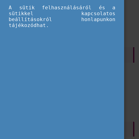
A sütik felhasználásáról és a
Betöltés...
sütikkel kapcsolatos
beállításokról honlapunkon
tájékozódhat.
SZŰRÉS
Szervezeteknek
Fiataloknak
Önkéntesség
Szolidaritási projekt
A Közösség Ereje Nívódíj
CÍMKÉK