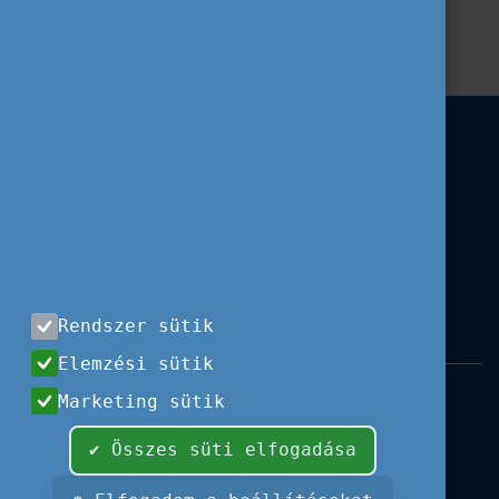
Blog
ESC
Projektélmények
Rendszer sütik
Elemzési sütik
Impresszum
|
Használati feltételek
|
Marketing sütik
Adatvédelem
|
Sajtóközlemények
|
Kapcsolat
✔ Összes süti elfogadása
Minden jog fenntartva, 2026 © Tempus
Közalapítvány