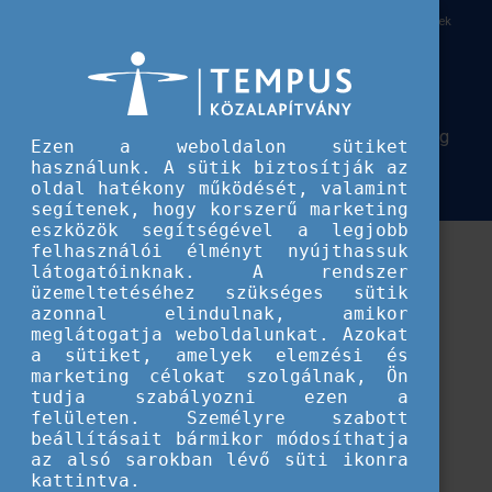
Európai Szolidaritási Testület
Szolidaritási Testület projektélmények
Szolidaritási Testület
projektélmények
Érdekel, milyen önkéntes projekteket valósítottak meg
Ezen a weboldalon sütiket
más szervezetek? Olvasd el beszámolóikat, a velük
használunk. A sütik biztosítják az
oldal hatékony működését, valamint
készült interjúkat!
segítenek, hogy korszerű marketing
eszközök segítségével a legjobb
felhasználói élményt nyújthassuk
látogatóinknak. A rendszer
üzemeltetéséhez szükséges sütik
azonnal elindulnak, amikor
meglátogatja weboldalunkat. Azokat
a sütiket, amelyek elemzési és
marketing célokat szolgálnak, Ön
tudja szabályozni ezen a
felületen. Személyre szabott
beállításait bármikor módosíthatja
az alsó sarokban lévő süti ikonra
kattintva.