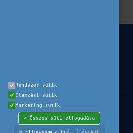
Hír
Ifjúság
ESC
Szervezeteknek
Rendszer sütik
Elemzési sütik
Impresszum
|
Használati feltételek
|
Marketing sütik
Adatvédelem
|
Sajtóközlemények
|
Kapcsolat
✔ Összes süti elfogadása
Minden jog fenntartva, 2026 © Tempus
Közalapítvány
⚙ Elfogadom a beállításokat