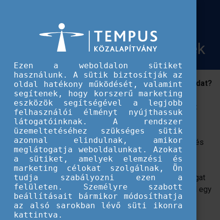
Európai Szolidaritási Testület
Legyél te is ESC Alumni Agent!
Legyél te is ESC Alumni Agent!
Felhívás volt önkénteseknek
Ezen a weboldalon sütiket
használunk. A sütik biztosítják az
Szeretnéd felidézni az ESC önkéntes tapasztalataidat?
oldal hatékony működését, valamint
segítenek, hogy korszerű marketing
Úgy érzed, lelkesíteni tudnál egy fiatalokból álló,
eszközök segítségével a legjobb
szuper közösséget? Jelentkezz ESC Alumni Agent
felhasználói élményt nyújthassuk
önkéntesnek!
látogatóinknak. A rendszer
üzemeltetéséhez szükséges sütik
azonnal elindulnak, amikor
Szeretnéd felidézni az ESC önkéntes tapasztalataidat és
meglátogatja weboldalunkat. Azokat
enyhíteni a nosztalgiád? Szeretnéd megosztani
a sütiket, amelyek elemzési és
élményeidet másokkal, akiket szintúgy lázba hoz az
marketing célokat szolgálnak, Ön
önkénteskedés, mint téged és akiket szimplán csak izgat
tudja szabályozni ezen a
felületen. Személyre szabott
az új dolgok felfedezése? Úgy érzed, lelkesíteni tudnál egy
beállításait bármikor módosíthatja
fiatalokból álló, szuper közösséget?
az alsó sarokban lévő süti ikonra
kattintva.